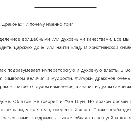
х Драконах? И почему именно три?
елённое волшебными или духовными качествами. Все мы с
дить царскую дочь или найти клад. В христианской симв
апах подразумевает императорскую и духовную власть. В Во
ся символом величия и мудрости. Фигурки драконов очень
Дракон считается духом изменения, а значит и духом самой ж
доме. Об этом же говорит и Фэн-Шуй. Но дракон обязан 
етыре лапы, узкое тело, оперенный хвост. Также необход
о раскрытыми ноздрями, а также обладать чешуей и когт