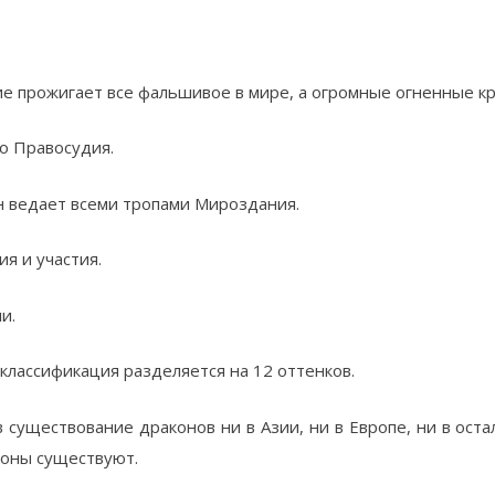
ние прожигает все фальшивое в мире, а огромные огненные к
о Правосудия.
н ведает всеми тропами Мироздания.
я и участия.
и.
 классификация разделяется на 12 оттенков.
 существование драконов ни в Азии, ни в Европе, ни в оста
коны существуют.