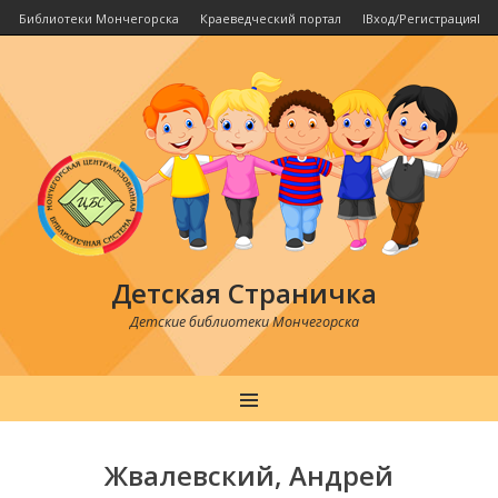
Библиотеки Мончегорска
Краеведческий портал
IВход/РегистрацияI
Детская Страничка
Детские библиотеки Мончегорска
MENU
Post
navigation
Жвалевский, Андрей