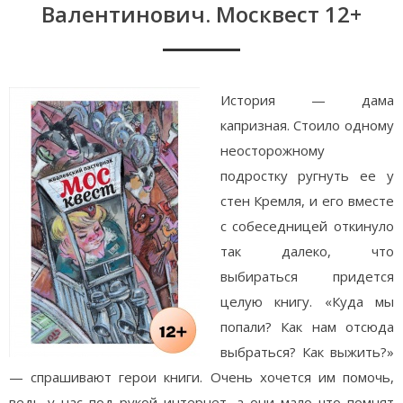
Валентинович. Москвест 12+
История — дама
капризная. Стоило одному
неосторожному
подростку ругнуть ее у
стен Кремля, и его вместе
с собеседницей откинуло
так далеко, что
выбираться придется
целую книгу. «Куда мы
попали? Как нам отсюда
выбраться? Как выжить?»
— спрашивают герои книги. Очень хочется им помочь,
ведь у нас под рукой интернет, а они мало что помнят