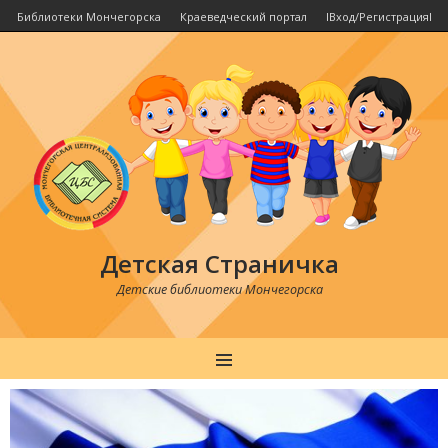
Библиотеки Мончегорска
Краеведческий портал
IВход/РегистрацияI
Детская Страничка
Детские библиотеки Мончегорска
MENU
Post
navigation