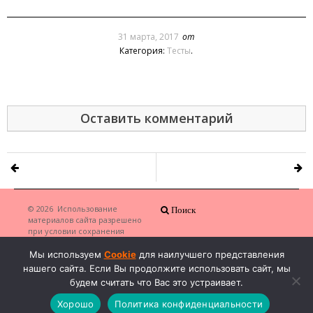
31 марта, 2017
от
Категория:
Тесты
.
Оставить комментарий
© 2026
Использование
Поиск
материалов сайта разрешено
при условии сохранения
копирайта и наличия ссылки на
сайт автора
·
Мы используем
Cookie
для наилучшего представления
нашего сайта. Если Вы продолжите использовать сайт, мы
будем считать что Вас это устраивает.
Хорошо
Политика конфиденциальности