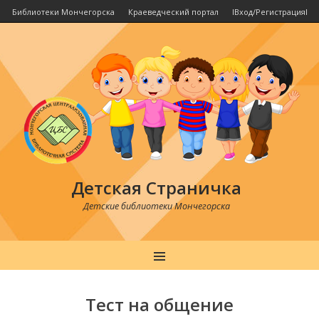
Библиотеки Мончегорска
Краеведческий портал
IВход/РегистрацияI
Детская Страничка
Детские библиотеки Мончегорска
MENU
Post
navigation
Тест на общение