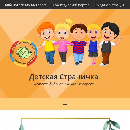
Библиотеки Мончегорска
Краеведческий портал
IВход/РегистрацияI
Детская Страничка
Детские библиотеки Мончегорска
MENU
Post
navigation