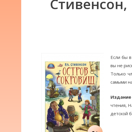
Стивенсон,
Если бы в
вы не рис
Только ч
самыми н
Издание
чтения, Н
детской б