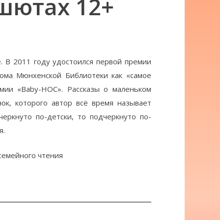
ашютах 12+
. В 2011 году удостоился первой премии
лома Мюнхенской Библиотеки как «самое
мии «Ваbу-НОС». Рассказы о маленьком
ок, которого автор всё время называет
еркнуто по-детски, то подчеркнуто по-
я.
семейного чтения