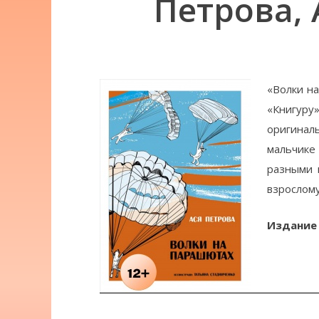
Петрова, 
«Волки н
«Книгуру
оригинал
мальчике
разными 
взрослому
Издание