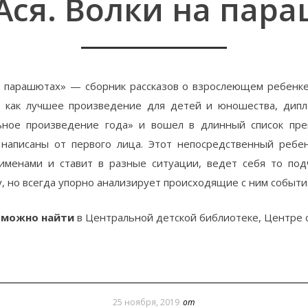
Ася. Волки на пар
а парашютах» — сборник рассказов о взрослеющем ребенке
» как лучшее произведение для детей и юношества, дип
ьное произведение года» и вошел в длинный список пре
 написаны от первого лица. Этот непосредственный ребен
именами и ставит в разные ситуации, ведет себя то подч
, но всегда упорно анализирует происходящие с ним событи
 можно найти
в Центральной детской библиотеке, Центре 
25 ноября, 2019
от