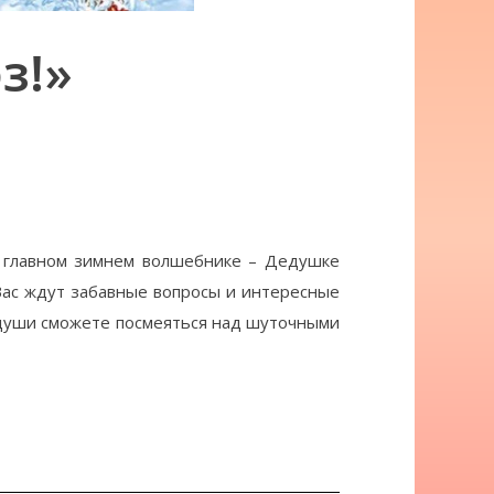
з!»
о главном зимнем волшебнике – Дедушке
Вас ждут забавные вопросы и интересные
т души сможете посмеяться над шуточными