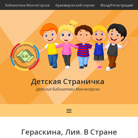
Библиотеки Мончегорска
Краеведческий портал
IВход/РегистрацияI
Детская Страничка
Детские библиотеки Мончегорска
MENU
Post
navigation
Гераскина, Лия. В Стране