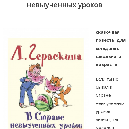
невыученных уроков
сказочная
повесть: для
младшего
школьного
возраста
Если ты не
бывал в
Стране
невыученных
уроков,
значит, ты
молодец,