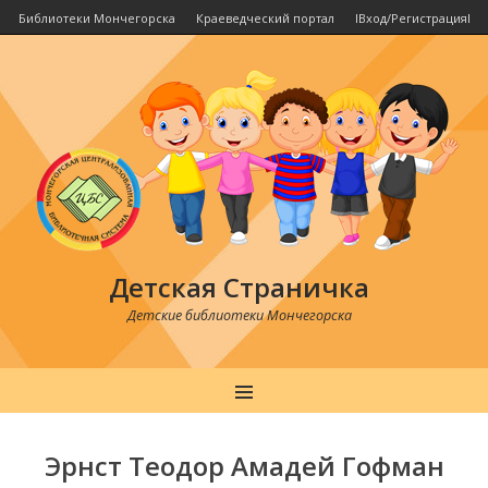
Библиотеки Мончегорска
Краеведческий портал
IВход/РегистрацияI
Детская Страничка
Детские библиотеки Мончегорска
MENU
Post
navigation
Эрнст Теодор Амадей Гофман