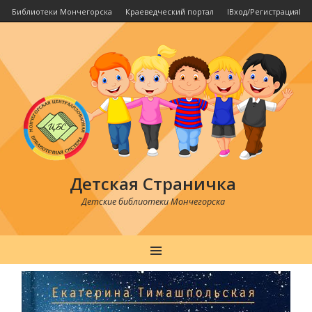
Библиотеки Мончегорска
Краеведческий портал
IВход/РегистрацияI
Детская Страничка
Детские библиотеки Мончегорска
MENU
Post
navigation