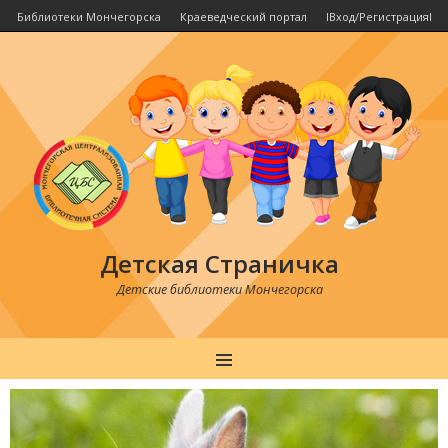
Библиотеки Мончегорска
Краеведческий портал
IВход/РегистрацияI
Детская Страничка
Детские библиотеки Мончегорска
MENU
Post
navigation