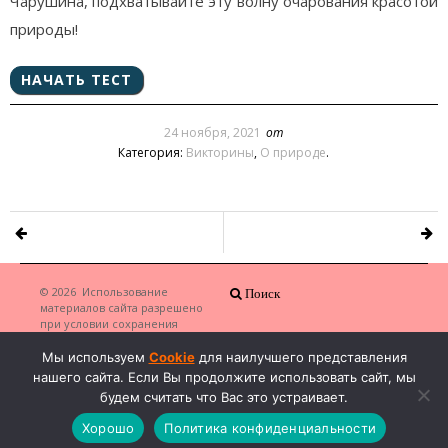
Чарушина, подхватывайте эту волну очарования красотой
природы!
24 ноября, 2021
от
Категория:
Викторины
,
О природе
.
© 2026
Использование
Поиск
материалов сайта разрешено
при условии сохранения
копирайта и наличия ссылки на
сайт автора
·
Мы используем
Cookie
для наилучшего представления
нашего сайта. Если Вы продолжите использовать сайт, мы
будем считать что Вас это устраивает.
Хорошо
Политика конфиденциальности