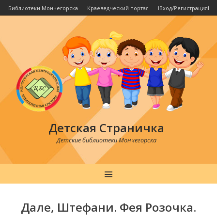
Библиотеки Мончегорска
Краеведческий портал
IВход/РегистрацияI
Детская Страничка
Детские библиотеки Мончегорска
MENU
Post
navigation
Дале, Штефани. Фея Розочка.