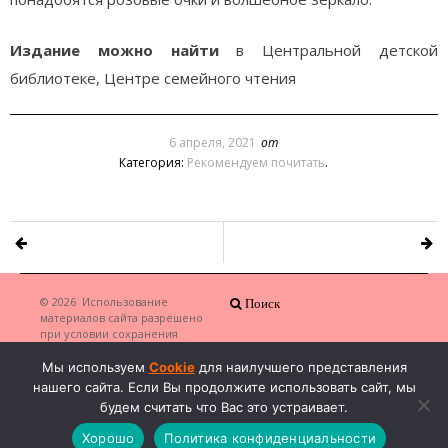
Издание можно найти
в Центральной детской
библиотеке, Центре семейного чтения
6 апреля, 2021
от
Категория:
Рекомендуем почитать
.
© 2026
Использование
Поиск
материалов сайта разрешено
при условии сохранения
копирайта и наличия ссылки на
сайт автора
·
Мы используем
Cookie
для наилучшего представления
нашего сайта. Если Вы продолжите использовать сайт, мы
будем считать что Вас это устраивает.
Хорошо
Политика конфиденциальности