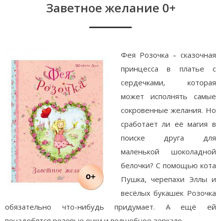
Заветное желание 0+
Фея Розочка – сказочная
принцесса в платье с
сердечками, которая
может исполнять самые
сокровенные желания. Но
сработает ли её магия в
поиске друга для
маленькой шоколадной
белочки? С помощью кота
Пушка, черепахи Эллы и
весёлых букашек Розочка
обязательно что-нибудь придумает. А ещё ей
понадобятся розовые очки и волшебное зеркало.