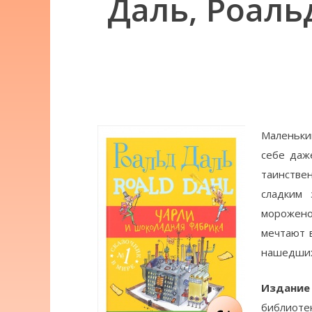
Даль, Роаль
Маленький
себе даж
таинстве
сладким 
мороженое
мечтают в
нашедших
Издание
библиоте