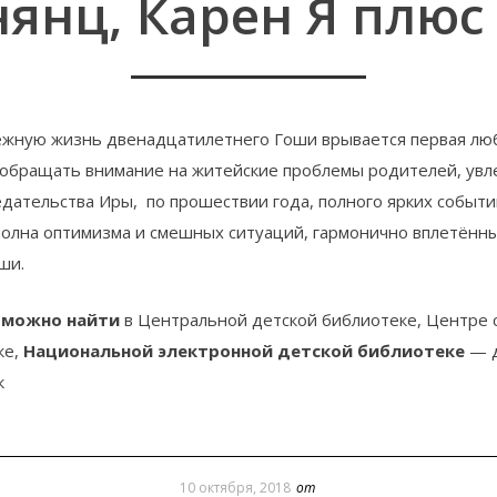
янц, Карен Я плюс 
жную жизнь двенадцатилетнего Гоши врывается первая любо
обращать внимание на житейские проблемы родителей, увле
дательства Иры, по прошествии года, полного ярких событи
олна оптимизма и смешных ситуаций, гармонично вплетённы
ши.
 можно найти
в Центральной детской библиотеке, Центре с
ке,
Национальной электронной детской библиотеке
— д
к
10 октября, 2018
от