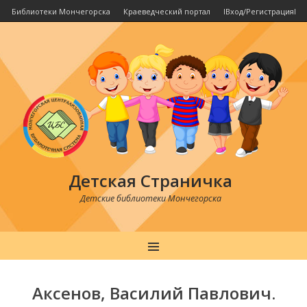
Библиотеки Мончегорска
Краеведческий портал
IВход/РегистрацияI
Детская Страничка
Детские библиотеки Мончегорска
MENU
Post
navigation
Аксенов, Василий Павлович.