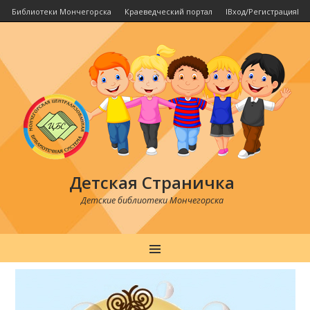
Библиотеки Мончегорска
Краеведческий портал
IВход/РегистрацияI
Детская Страничка
Детские библиотеки Мончегорска
MENU
Post
navigation