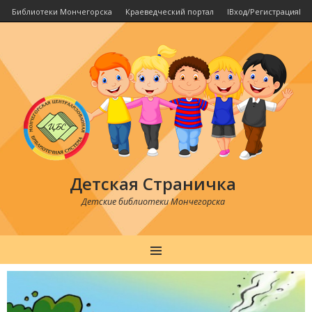
Библиотеки Мончегорска
Краеведческий портал
IВход/РегистрацияI
Детская Страничка
Детские библиотеки Мончегорска
MENU
Post
navigation