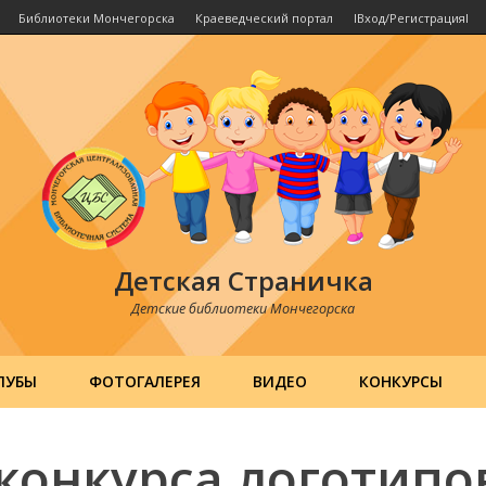
Библиотеки Мончегорска
Краеведческий портал
IВход/РегистрацияI
Детская Страничка
Детские библиотеки Мончегорска
ЛУБЫ
ФОТОГАЛЕРЕЯ
ВИДЕО
КОНКУРСЫ
конкурса логотипо