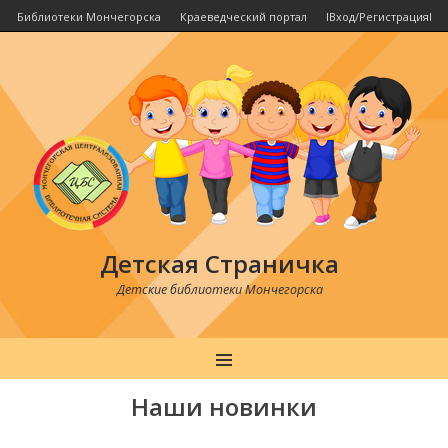
Библиотеки Мончегорска
Краеведческий портал
IВход/РегистрацияI
Детская Страничка
Детские библиотеки Мончегорска
MENU
Наши новинки