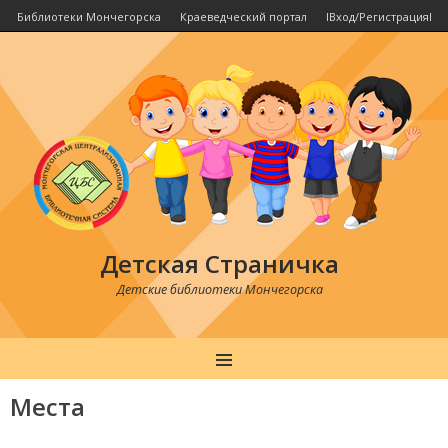
Библиотеки Мончегорска
Краеведческий портал
IВход/РегистрацияI
Детская Страничка
Детские библиотеки Мончегорска
MENU
Места