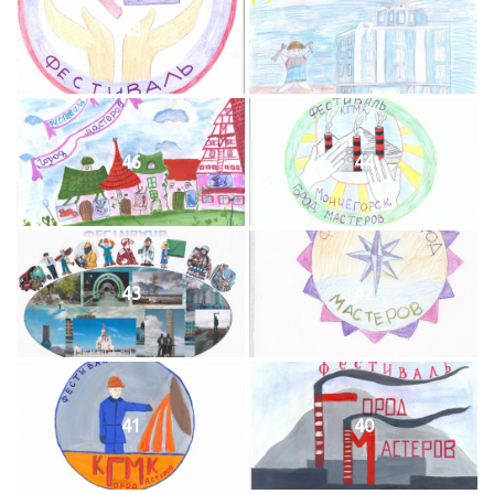
48
47
46
44
43
42
41
40