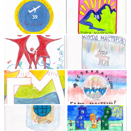
39
38
37
36
35
34
33
32_1