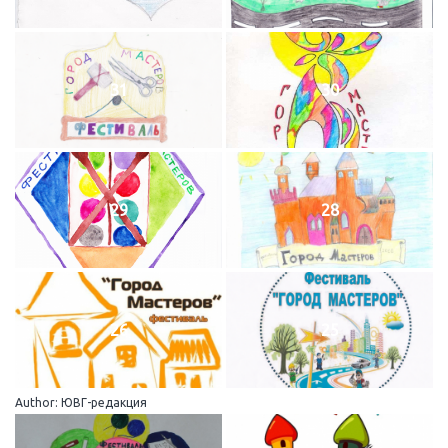
31
30
29
28
26
25
Author: ЮВГ-редакция