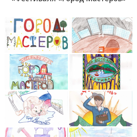
55
54
53
51
50
49