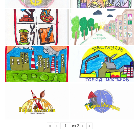
8
7
6
5
4
3
«
‹
из
2
›
»