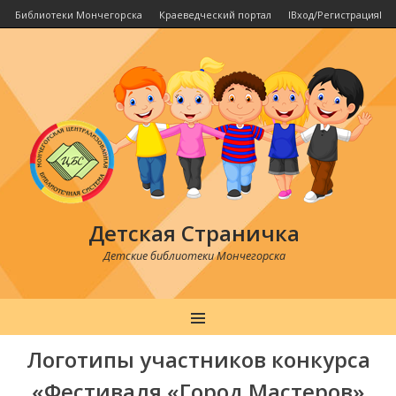
Библиотеки Мончегорска
Краеведческий портал
IВход/РегистрацияI
Детская Страничка
Детские библиотеки Мончегорска
MENU
Логотипы участников конкурса
«Фестиваля «Город Мастеров»