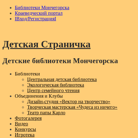
Библиотеки Мончегорска
Краеведческий портал
IВход/РегистрацияI
Детская Страничка
Детские библиотеки Мончегорска
Menu
Библиотеки
Центральная детская библиотека
Экологическая библиотека
Центр семейного чтения
Объединения и Клубы
Дизайн‑студия «Вектор на творчество»
Творческая мастерская «Чудеса из ничего»
Театр папы Карло
Фотогалерея
Видео
Конкурсы
Игротека