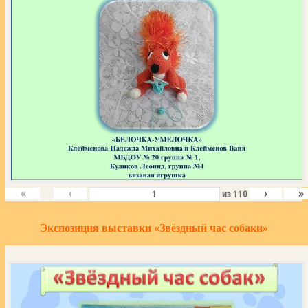
«
‹
›
»
из
110
Экспозиция выставки «Звёздный час собаки»