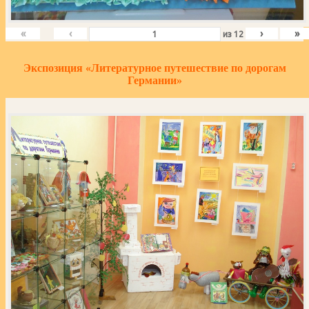
«
‹
›
»
из
12
Экспозиция «Литературное путешествие по дорогам
Германии»