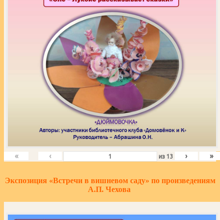
«
‹
›
»
из
13
Экспозиция «Встречи в вишневом саду» по произведениям
А.П. Чехова