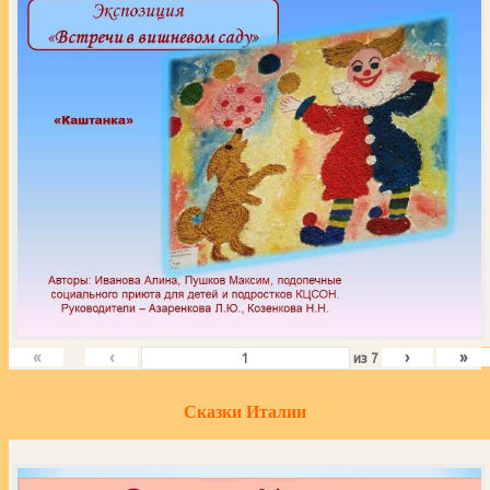
«
‹
›
»
из
7
Сказки Италии