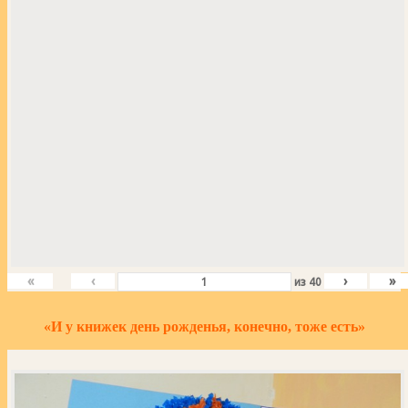
«
‹
›
»
из
40
«И у книжек день рожденья, конечно, тоже есть»