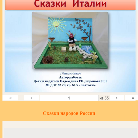
«
‹
›
»
из
55
Сказки народов России