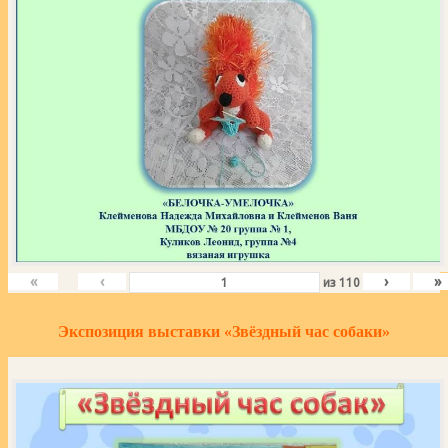
«
‹
›
»
из
110
Экспозиция выставки «Звёздный час собаки»