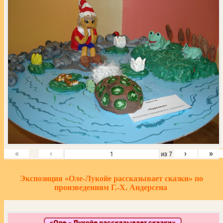
«
‹
›
»
из
7
Экспозиция «Оле-Лукойе рассказывает сказки» по
произведениям Г.-Х. Андерсена