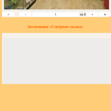
«
‹
›
»
из
8
Экспозиция «Северная сказка»