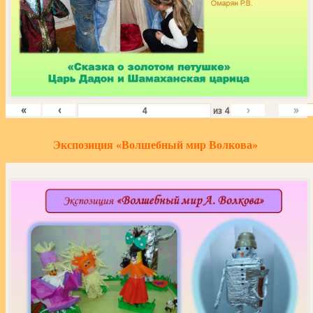
«
‹
›
»
из
4
Экспозиция «Волшебный мир Волкова»