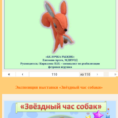
«
‹
›
»
из
110
Экспозиция выставки «Звёздный час собаки»