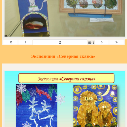
«
‹
›
»
из
8
Экспозиция «Северная сказка»