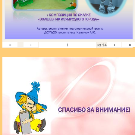
«
‹
›
»
из
14