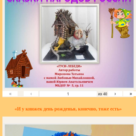
«
‹
›
»
из
40
«И у книжек день рожденья, конечно, тоже есть»