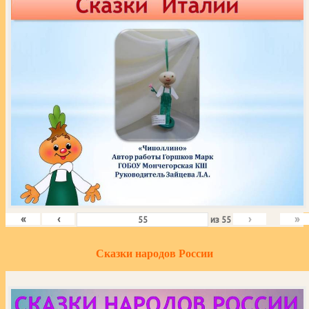
«
‹
›
»
из
55
Сказки народов России