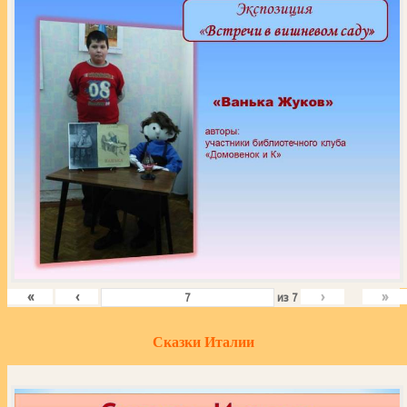
«
‹
›
»
из
7
Сказки Италии