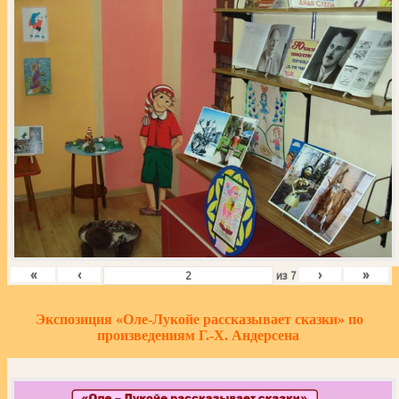
«
‹
›
»
из
7
Экспозиция «Оле-Лукойе рассказывает сказки» по
произведениям Г.-Х. Андерсена