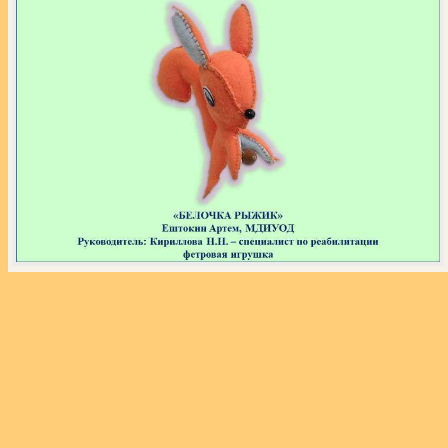
«
‹
›
»
из
110
Экспозиция выставки «Звёздный час собаки»