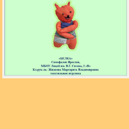
«
‹
›
»
из
110
Экспозиция выставки «Звёздный час собаки»