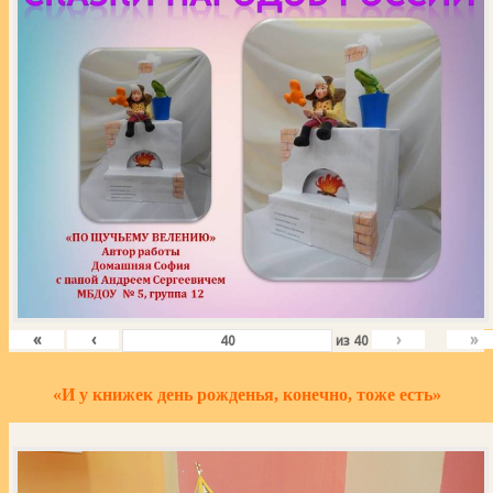
«
‹
›
»
из
40
«И у книжек день рожденья, конечно, тоже есть»