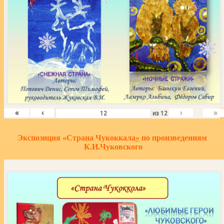
«
‹
›
»
из
12
Экспозиция «Страна Чукоккала
»
по произведениям
К.И.Чуковского