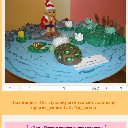
«
‹
›
»
из
7
Экспозиция «Оле-Лукойе рассказывает сказки» по
произведениям Г.-Х. Андерсена