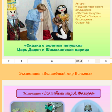
«
‹
›
»
из
4
Экспозиция «Волшебный мир Волкова»