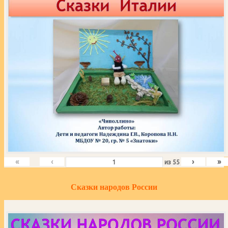
«
‹
›
»
из
55
Сказки народов России