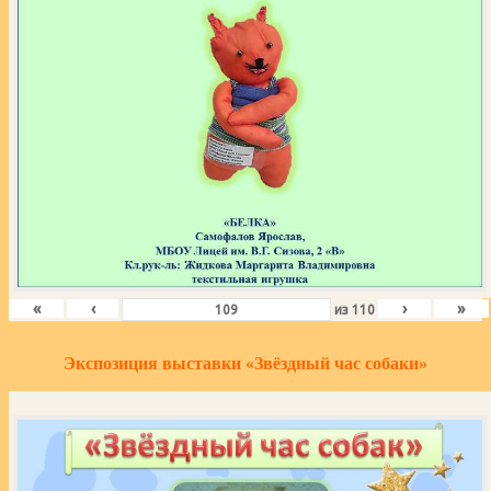
«
‹
›
»
из
110
Экспозиция выставки «Звёздный час собаки»