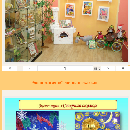
«
‹
›
»
из
8
Экспозиция «Северная сказка»