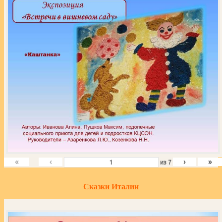
«
‹
›
»
из
7
Сказки Италии