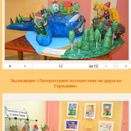
«
‹
›
»
из
12
Экспозиция «Литературное путешествие по дорогам
Германии»