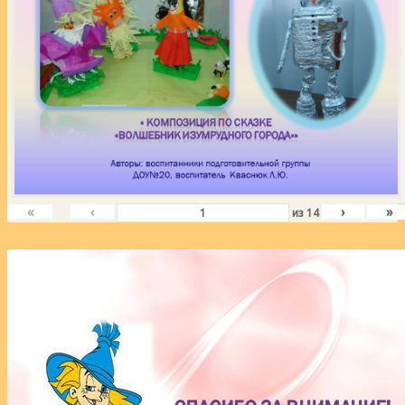
«
‹
›
»
из
14