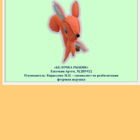
«
‹
›
»
из
110
Экспозиция выставки «Звёздный час собаки»