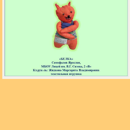
«
‹
›
»
из
110
Экспозиция выставки «Звёздный час собаки»