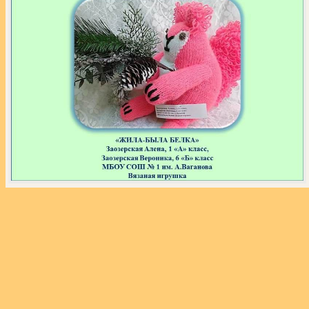
«
‹
›
»
из
110
Экспозиция выставки «Звёздный час собаки»